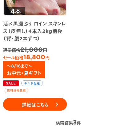
活〆黒瀬ぶり ロイン スキンレ
ス（皮無し）4本入2kg前後
（背・腹2本ずつ）
21,000
通常価格
円
18,800
セール価格
円
～8/16まで～
お中元・夏ギフト
詳細はこちら
3
検索結果
件