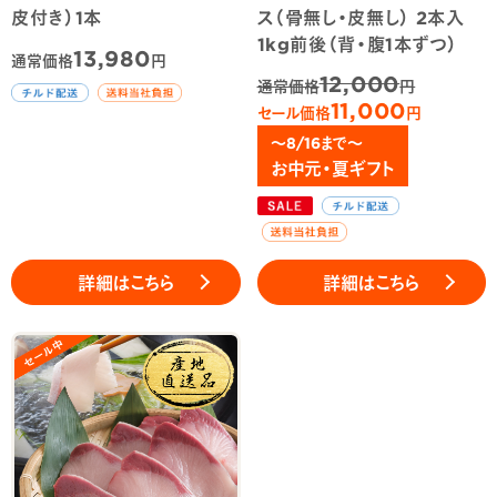
皮付き）1本
ス（骨無し・皮無し） 2本入
1kg前後（背・腹1本ずつ）
13,980
通常価格
円
12,000
通常価格
円
11,000
セール価格
円
～8/16まで～
お中元・夏ギフト
詳細はこちら
詳細はこちら