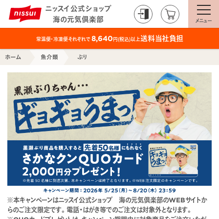
ニッスイ公式ショップ
海の元気倶楽部
メニュー
送料当社負担
8,640
常温便・冷凍便それぞれで
円(税込)以上
ホーム
魚介類
ぶり
※本キャンペーンはニッスイ公式ショップ 海の元気倶楽部のWEBサイトか
らのご注文限定です。電話・はがき等でのご注文は対象外となります。