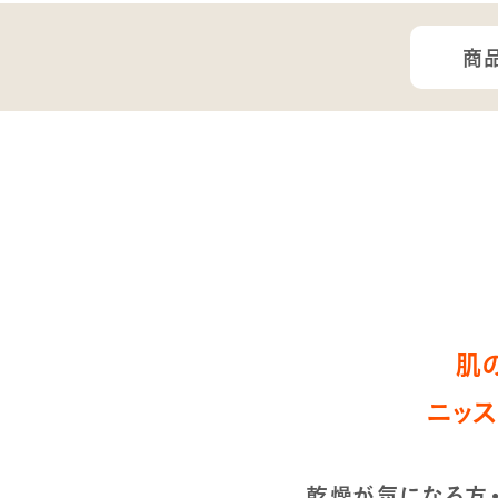
商
肌
ニッス
乾燥が気になる方