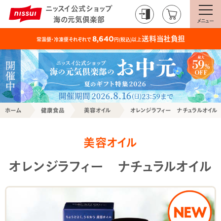
ニッスイ公式ショップ
海の元気倶楽部
メニュー
送料当社負担
8,640
常温便・冷凍便それぞれで
円(税込)以上
ホーム
健康食品
美容オイル
オレンジラフィー ナチュラルオイル
美容オイル
オレンジラフィー ナチュラルオイル