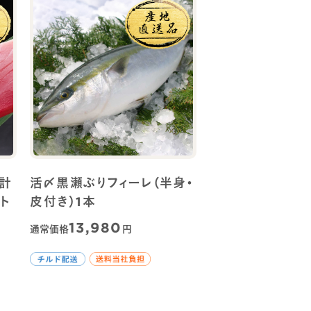
 計
活〆黒瀬ぶりフィーレ（半身・
ト
皮付き）1本
13,980
通常価格
円