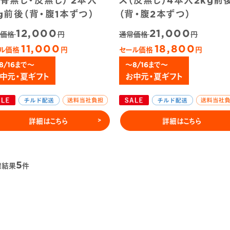
kg前後（背・腹1本ずつ）
（背・腹2本ずつ）
12,000
21,000
常価格
円
通常価格
円
11,000
18,800
ル価格
円
セール価格
円
8/16まで～
～8/16まで～
中元・夏ギフト
お中元・夏ギフト
詳細はこちら
詳細はこちら
5
索結果
件