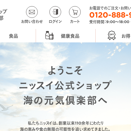
お電話でのご注文・お問
ップ
0120-888-
部
お問い合わせ
ログイン
カート
受付時間：9:00〜18:00
食品
健康食品
お得
ようこそ
ニッスイ公式ショップ
海の元気倶楽部へ
私たちニッスイは、創業以来110余年にわたり
海の恵みや食の無限の可能性を追い求めてきました。