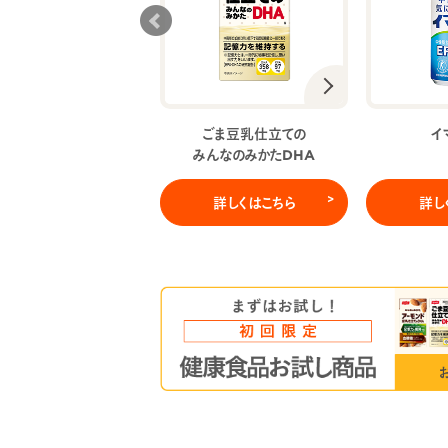
EPA and DHA
ごま豆乳仕立ての
イ
シームレスカプセル
みんなのみかたDHA
詳しくはこちら
詳しくはこちら
詳し