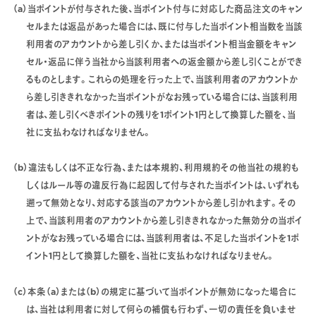
（a）当ポイントが付与された後、当ポイント付与に対応した商品注文のキャン
セルまたは返品があった場合には、既に付与した当ポイント相当数を当該
利用者のアカウントから差し引くか、または当ポイント相当金額をキャン
セル・返品に伴う当社から当該利用者への返金額から差し引くことができ
るものとします。これらの処理を行った上で、当該利用者のアカウントか
ら差し引ききれなかった当ポイントがなお残っている場合には、当該利用
者は、差し引くべきポイントの残りを1ポイント1円として換算した額を、当
社に支払わなければなりません。
（b）違法もしくは不正な行為、または本規約、利用規約その他当社の規約も
しくはルール等の違反行為に起因して付与された当ポイントは、いずれも
遡って無効となり、対応する該当のアカウントから差し引かれます。その
上で、当該利用者のアカウントから差し引ききれなかった無効分の当ポイ
ントがなお残っている場合には、当該利用者は、不足した当ポイントを1ポ
イント1円として換算した額を、当社に支払わなければなりません。
（c）本条（a）または（b）の規定に基づいて当ポイントが無効になった場合に
は、当社は利用者に対して何らの補償も行わず、一切の責任を負いませ