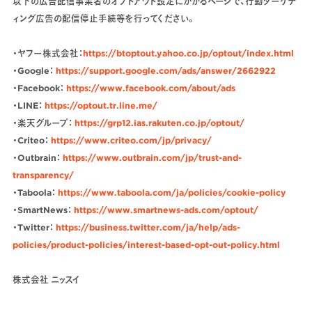
以下の広告配信事業者のオプトアウト設定にかかるページで、行動ターゲテ
ィング広告の配信停止手続等を行ってください。
・ヤフー株式会社：
https://btoptout.yahoo.co.jp/optout/index.html
・Google：
https://support.google.com/ads/answer/2662922
・Facebook：
https://www.facebook.com/about/ads
・LINE：
https://optout.tr.line.me/
・楽天グループ：
https://grp12.ias.rakuten.co.jp/optout/
・Criteo：
https://www.criteo.com/jp/privacy/
・Outbrain：
https://www.outbrain.com/jp/trust-and-
transparency/
・Taboola：
https://www.taboola.com/ja/policies/cookie-policy
・SmartNews：
https://www.smartnews-ads.com/optout/
・Twitter：
https://business.twitter.com/ja/help/ads-
policies/product-policies/interest-based-opt-out-policy.html
株式会社 ニッスイ