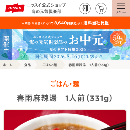
ニッスイ公式ショップ
海の元気倶楽部
メニュー
送料当社負担
8,640
常温便・冷凍便それぞれで
円(税込)以上
ホーム
食品
ごはん・麺
春雨麻辣湯 1人前（331g）
ごはん・麺
春雨麻辣湯 1人前（331g）