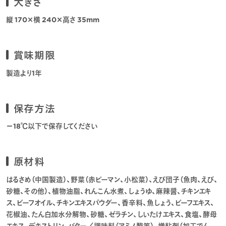
大きさ
縦 170×横 240×高さ 35mm
賞味期限
製造より1年
保存方法
－18℃以下で保存してください
原材料
はるさめ（中国製造）、野菜（赤ピーマン、小松菜）、えび団子（魚肉、えび、
砂糖、その他）、植物油脂、れんこん水煮、しょうゆ、麻辣醤、チキンエキ
ス、ビーフオイル、チキンエキスパウダー、香辛料、魚しょう、ビーフエキス、
花椒油、たん白加水分解物、砂糖、ゼラチン、しいたけエキス、食塩、酵母
エキス、デキストリン、バター／調味料（アミノ酸等）、増粘剤（加工でん