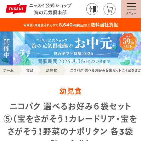
ニッスイ公式ショップ
海の元気倶楽部
メニュー
送料当社負担
8,640
常温便・冷凍便それぞれで
円(税込)以上
ホーム
食品
幼児食
ニコパク 選べるお好み６袋セット⑤（宝をさが
幼児食
ニコパク 選べるお好み６袋セット
⑤（宝をさがそう！カレードリア・宝を
さがそう！野菜のナポリタン 各3袋