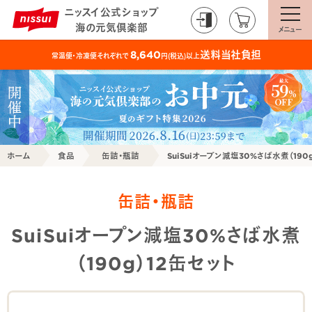
ニッスイ公式ショップ
海の元気倶楽部
メニュー
送料当社負担
8,640
常温便・冷凍便それぞれで
円(税込)以上
ホーム
食品
缶詰・瓶詰
SuiSuiオープン減塩30%さば水煮（190
缶詰・瓶詰
SuiSuiオープン減塩30%さば水煮
（190g）12缶セット