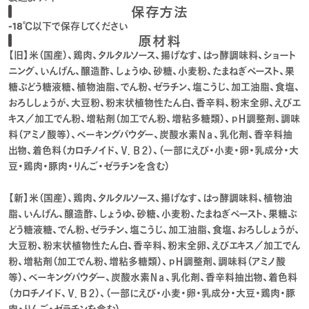
保存方法
-18℃以下で保存してください
原材料
【旧】米（国産）、鶏肉、タルタルソース、揚げなす、はっ酵調味料、ショート
ニング、いんげん、醸造酢、しょうゆ、砂糖、小麦粉、たまねぎペースト、果
糖ぶどう糖液糖、植物油脂、でん粉、ゼラチン、塩こうじ、加工油脂、食塩、
おろししょうが、大豆粉、粉末状植物性たん白、香辛料、粉末全卵、えびエ
キス／加工でん粉、増粘剤（加工でん粉、増粘多糖類）、ｐＨ調整剤、調味
料（アミノ酸等）、ベーキングパウダー、炭酸水素Ｎａ、乳化剤、香辛料抽
出物、着色料（カロチノイド、Ｖ．Ｂ２）、（一部にえび・小麦・卵・乳成分・大
豆・鶏肉・豚肉・りんご・ゼラチンを含む）
【新】米（国産）、鶏肉、タルタルソース、揚げなす、はっ酵調味料、植物油
脂、いんげん、醸造酢、しょうゆ、砂糖、小麦粉、たまねぎペースト、果糖ぶ
どう糖液糖、でん粉、ゼラチン、塩こうじ、加工油脂、食塩、おろししょうが、
大豆粉、粉末状植物性たん白、香辛料、粉末全卵、えびエキス／加工でん
粉、増粘剤（加工でん粉、増粘多糖類）、ｐＨ調整剤、調味料（アミノ酸
等）、ベーキングパウダー、炭酸水素Ｎａ、乳化剤、香辛料抽出物、着色料
（カロチノイド、Ｖ．Ｂ２）、（一部にえび・小麦・卵・乳成分・大豆・鶏肉・豚
肉・りんご・ゼラチンを含む）