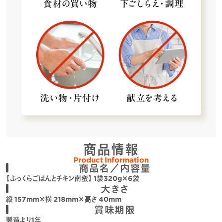
商品情報
Product Information
商品名／内容量
【ふっくらごはんとチキン南蛮】 1袋320g×6袋
大きさ
縦 157mm×横 218mm×高さ 40mm
賞味期限
製造より1年