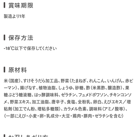
賞味期限
製造より1年
保存方法
-18℃以下で保存してください
原材料
米（国産）、すけそうだら加工品、野菜（たまねぎ、れんこん、いんげん、赤ピ
ーマン）、揚げなす、植物油脂、しょうゆ、砂糖、酢（米黒酢、醸造酢）、果
糖ぶどう糖液糖、はっ酵調味料、ゼラチン、フュメドポワソン、チキンコンソ
メ、野菜エキス、加工油脂、唐辛子、食塩、全粉乳、卵白、えびエキス／増
粘剤（加工でん粉、増粘多糖類）、カラメル色素、調味料（アミノ酸等）、
（一部にえび・小麦・卵・乳成分・大豆・鶏肉・豚肉・ゼラチンを含む）