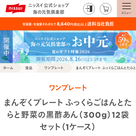
ニッスイ公式ショップ
海の元気倶楽部
メニュー
送料当社負担
8,640
常温便・冷凍便それぞれで
円(税込)以上
ホーム
食品
ワンプレート
まんぞくプレート ふっくらごはんとたらと
ワンプレート
まんぞくプレート ふっくらごはんとた
らと野菜の黒酢あん（300g）12袋
セット（1ケース）