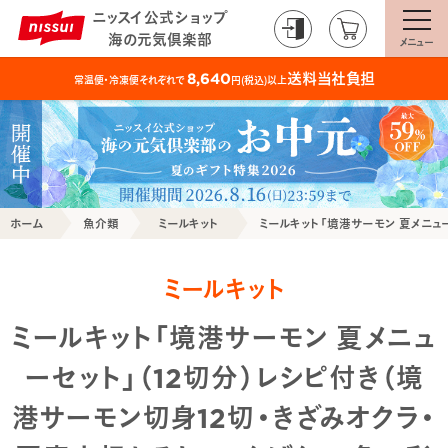
ニッスイ公式ショップ
海の元気倶楽部
メニュー
送料当社負担
8,640
常温便・冷凍便それぞれで
円(税込)以上
ホーム
魚介類
ミールキット
ミールキット「境港サーモン 夏メニュー
ミールキット
ミールキット「境港サーモン 夏メニュ
ーセット」（12切分）レシピ付き（境
港サーモン切身12切・きざみオクラ・