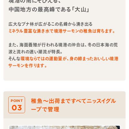
境港の南にそびえる、
中国地方の最高峰である「大山」
広大なブナ林が広がるこの名峰から湧き出る
ミネラル豊富な湧き水で境港サーモンの稚魚は育ちます。
また、海面養殖が行われる境港の沖合は、冬の日本海の荒
波と流れの速い潮流が特長。
そんな
環境ならではの運動量が、身の締まったおいしい境港
サーモンを作ります。
稚魚～出荷まですべてニッスイグル
POINT
03
ープで管理