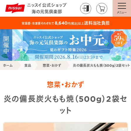
ニッスイ公式ショップ
海の元気倶楽部
メニュー
送料当社負担
8,640
常温便・冷凍便それぞれで
円(税込)以上
ホーム
食品
惣菜・おかず
炎の備長炭火もも焼（500g）2袋セット
惣菜・おかず
炎の備長炭火もも焼（500g）2袋セ
ット