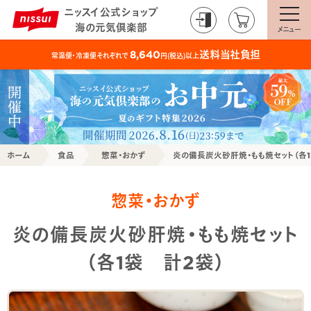
ニッスイ公式ショップ
海の元気倶楽部
メニュー
送料当社負担
8,640
常温便・冷凍便それぞれで
円(税込)以上
ホーム
食品
惣菜・おかず
炎の備長炭火砂肝焼・もも焼セット（各1
惣菜・おかず
炎の備長炭火砂肝焼・もも焼セット
（各1袋 計2袋）