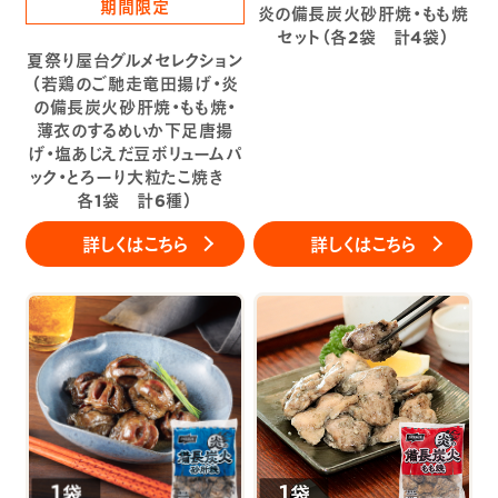
期間限定
炎の備長炭火砂肝焼・もも焼
セット（各2袋 計4袋）
夏祭り屋台グルメセレクション
（若鶏のご馳走竜田揚げ・炎
の備長炭火砂肝焼・もも焼・
薄衣のするめいか下足唐揚
げ・塩あじえだ豆ボリュームパ
ック・とろーり大粒たこ焼き
各1袋 計6種）
詳しくはこちら
詳しくはこちら