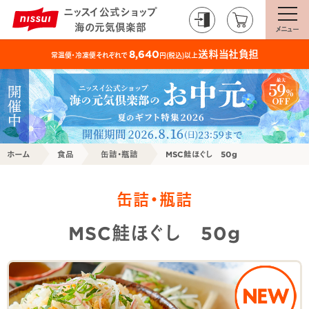
ニッスイ公式ショップ
海の元気倶楽部
メニュー
送料当社負担
8,640
常温便・冷凍便それぞれで
円(税込)以上
ホーム
食品
缶詰・瓶詰
MSC鮭ほぐし 50g
缶詰・瓶詰
MSC鮭ほぐし 50g