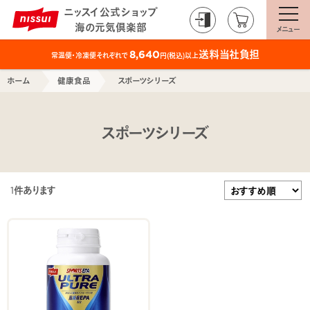
ニッスイ公式ショップ
海の元気倶楽部
メニュー
送料当社負担
8,640
常温便・冷凍便それぞれで
円(税込)以上
ホーム
健康食品
スポーツシリーズ
スポーツシリーズ
1
件あります