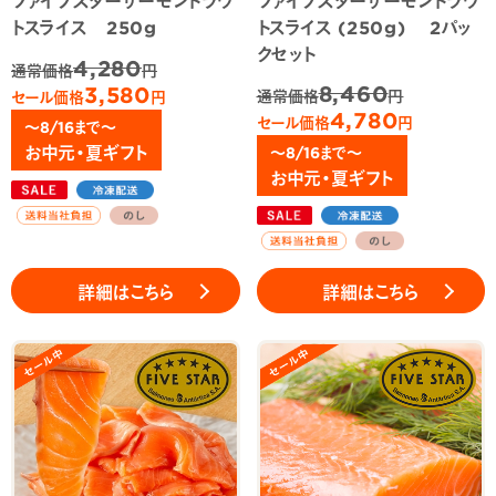
トスライス 250g
トスライス (250g) 2パッ
クセット
4,280
通常価格
円
8,460
3,580
通常価格
円
セール価格
円
4,780
セール価格
円
～8/16まで～
お中元・夏ギフト
～8/16まで～
お中元・夏ギフト
詳細はこちら
詳細はこちら