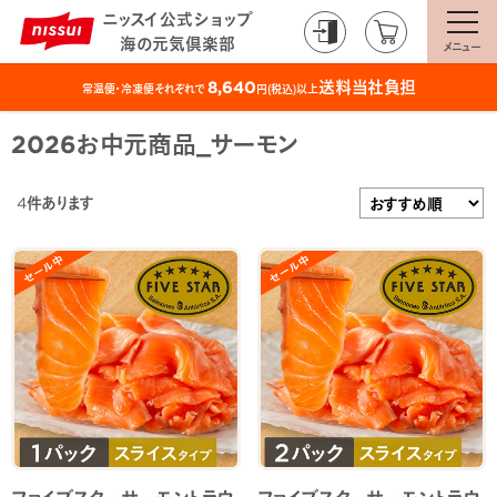
ニッスイ公式ショップ
海の元気倶楽部
メニュー
送料当社負担
8,640
常温便・冷凍便それぞれで
円(税込)以上
2026お中元商品_サーモン
4
件あります
ファイブスターサーモントラウ
ファイブスターサーモントラウ