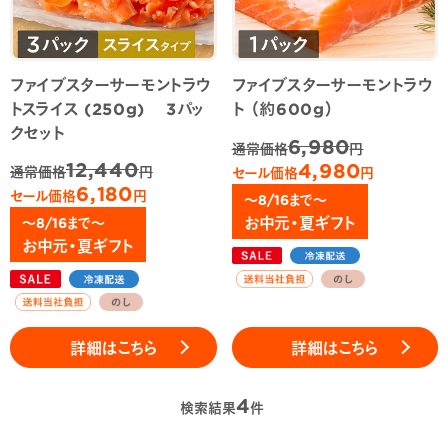
ファイブスターサーモントラウ
ファイブスターサーモントラウ
トスライス (250g) 3パッ
ト （約600g）
クセット
6,980
通常価格
円
12,440
4,980
通常価格
円
セール価格
円
6,180
セール価格
円
～8/16まで～
お中元・夏ギフト
～8/16まで～
お中元・夏ギフト
詳細はこちら
詳細はこちら
4
検索結果
件