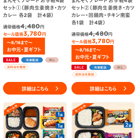
セット①（豚肉生姜焼き・カツ
セット②（豚肉生姜焼き・カツ
カレー 各2袋 計4袋）
カレー・回鍋肉・チキン南蛮
各1袋 計4袋）
4,480
通常価格
円
3,780
4,480
セール価格
円
通常価格
円
3,780
セール価格
円
～8/16まで～
お中元・夏ギフト
～8/16まで～
お中元・夏ギフト
詳細はこちら
詳細はこちら