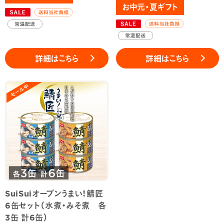
お中元・夏ギフト
詳細はこちら
詳細はこちら
SuiSuiオープンうまい！鯖匠
6缶セット（水煮・みそ煮 各
3缶 計6缶）