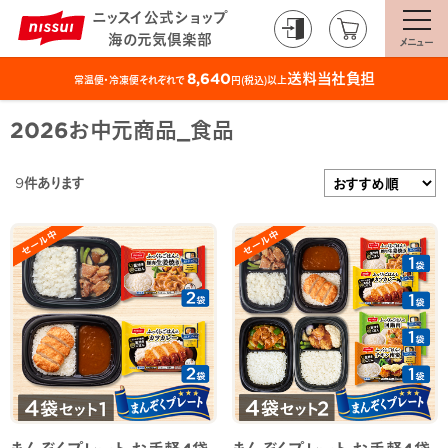
ニッスイ公式ショップ
海の元気倶楽部
メニュー
送料当社負担
8,640
常温便・冷凍便それぞれで
円(税込)以上
2026お中元商品_食品
9
件あります
まんぞくプレート お手軽4袋
まんぞくプレート お手軽4袋