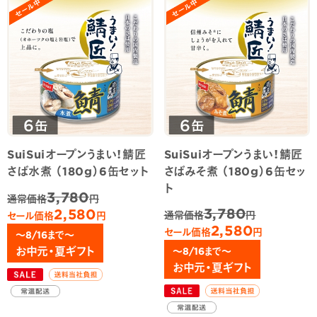
SuiSuiオープンうまい！鯖匠
SuiSuiオープンうまい！鯖匠
さば水煮 （180g）6缶セット
さばみそ煮 （180g）6缶セッ
ト
3,780
通常価格
円
3,780
2,580
通常価格
円
セール価格
円
2,580
セール価格
円
～8/16まで～
お中元・夏ギフト
～8/16まで～
お中元・夏ギフト