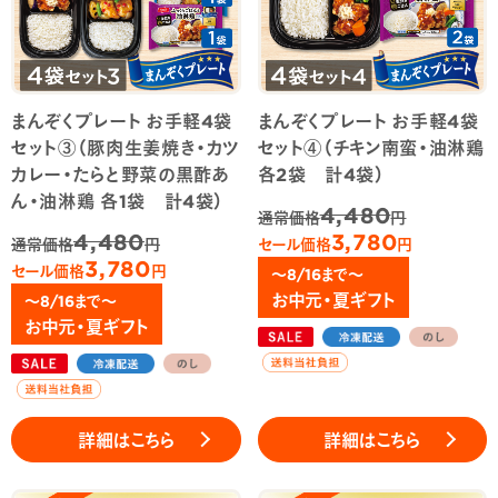
まんぞくプレート お手軽4袋
まんぞくプレート お手軽4袋
セット③（豚肉生姜焼き・カツ
セット④（チキン南蛮・油淋鶏
カレー・たらと野菜の黒酢あ
各2袋 計4袋）
ん・油淋鶏 各1袋 計4袋）
4,480
通常価格
円
4,480
3,780
通常価格
円
セール価格
円
3,780
セール価格
円
～8/16まで～
お中元・夏ギフト
～8/16まで～
お中元・夏ギフト
詳細はこちら
詳細はこちら