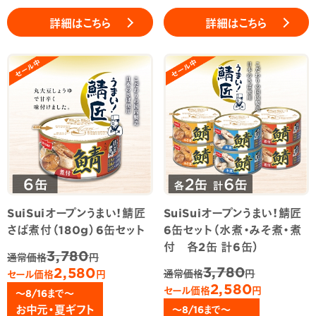
詳細はこちら
詳細はこちら
SuiSuiオープンうまい！鯖匠
SuiSuiオープンうまい！鯖匠
さば煮付（180g）6缶セット
6缶セット（水煮・みそ煮・煮
付 各2缶 計6缶）
3,780
通常価格
円
3,780
2,580
通常価格
円
セール価格
円
2,580
セール価格
円
～8/16まで～
お中元・夏ギフト
～8/16まで～