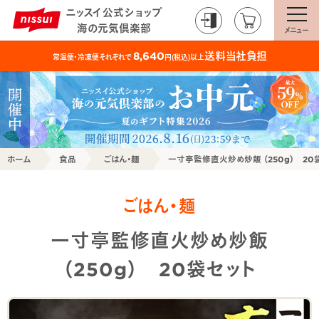
ニッスイ公式ショップ
海の元気倶楽部
メニュー
送料当社負担
8,640
常温便・冷凍便それぞれで
円(税込)以上
ホーム
食品
ごはん・麺
一寸亭監修直火炒め炒飯 （250g） 20
ごはん・麺
一寸亭監修直火炒め炒飯
（250g） 20袋セット