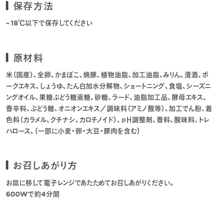
保存方法
– 18℃以下で保存してください
原材料
米（国産）、全卵、かまぼこ、焼豚、植物油脂、加工油脂、みりん、清酒、ポ
ークエキス、しょうゆ、たん白加水分解物、ショートニング、食塩、シーズニ
ングオイル、果糖ぶどう糖液糖、砂糖、ラード、油脂加工品、酵母エキス、
香辛料、ぶどう糖、オニオンエキス／調味料（アミノ酸等）、加工でん粉、着
色料（カラメル、クチナシ、カロチノイド）、ｐＨ調整剤、香料、酸味料、トレ
ハロース、（一部に小麦・卵・大豆・豚肉を含む）
お召しあがり方
お皿に移して電子レンジであたためてお召しあがりください。
600Wで約4分間