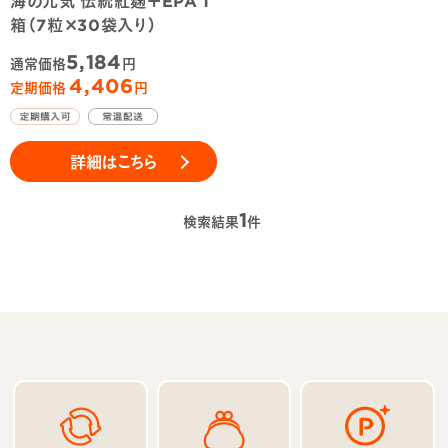
箱（7粒×30袋入り）
5,184
通常価格
円
4,406
定期価格
円
詳細はこちら
1
検索結果
件