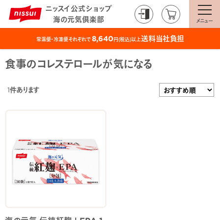
ニッスイ公式ショップ
海の元気倶楽部
メニュー
送料当社負担
8,640
常温便・冷凍便それぞれで
円(税込)以上
食事のコレステロールが気になる
1
件あります
海の元気 伝統紅麹＋EPA 1