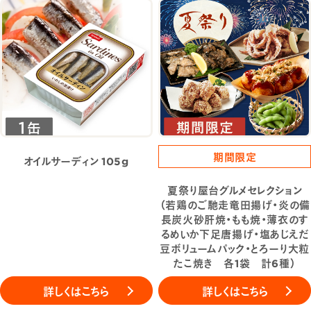
期間限定
オイルサーディン 105g
夏祭り屋台グルメセレクション
（若鶏のご馳走竜田揚げ・炎の備
長炭火砂肝焼・もも焼・薄衣のす
るめいか下足唐揚げ・塩あじえだ
豆ボリュームパック・とろーり大粒
たこ焼き 各1袋 計6種）
詳しくはこちら
詳しくはこちら