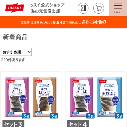
ニッスイ公式ショップ
海の元気倶楽部
メニュー
送料当社負担
8,640
常温便・冷凍便それぞれで
円(税込)以上
新着商品
229
件あります