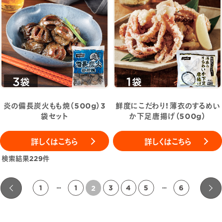
炎の備長炭火もも焼（500g）3
鮮度にこだわり！薄衣のするめい
袋セット
か下足唐揚げ（500g）
詳しくはこちら
詳しくはこちら
検索結果
229
件
2
1
1
3
4
5
6