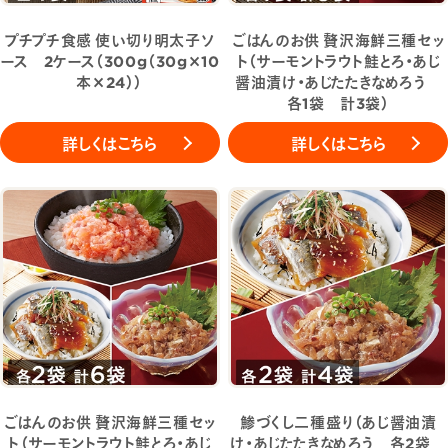
プチプチ食感 使い切り明太子ソ
ごはんのお供 贅沢海鮮三種セッ
ース 2ケース（300g（30g×10
ト（サーモントラウト鮭とろ・あじ
本×24））
醤油漬け・あじたたきなめろう
各1袋 計3袋）
詳しくはこちら
詳しくはこちら
ごはんのお供 贅沢海鮮三種セッ
鯵づくし二種盛り（あじ醤油漬
ト（サーモントラウト鮭とろ・あじ
け・あじたたきなめろう 各2袋